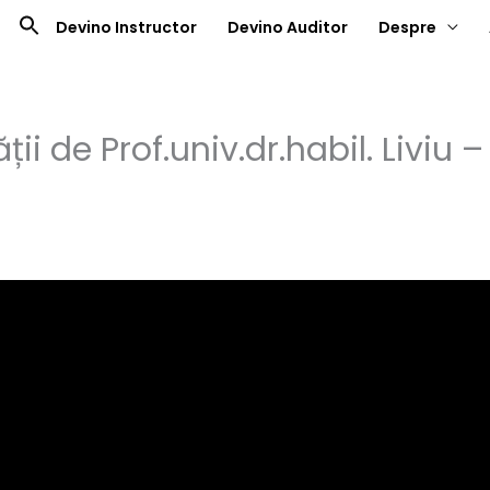
Devino Instructor
Devino Auditor
Despre
ții de Prof.univ.dr.habil. Livi