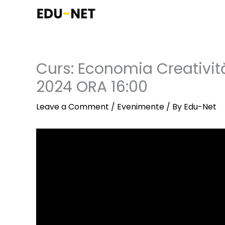
Skip
to
content
Curs: Economia Creativită
2024 ORA 16:00
Leave a Comment
/
Evenimente
/ By
Edu-Net