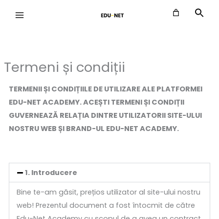
Skip
to
content
Termeni și condiții
TERMENII
ȘI CONDIȚIILE DE UTILIZARE ALE PLATFORMEI
EDU-NET ACADEMY. ACEȘTI TERMENI ȘI CONDIȚII
GUVERNEAZĂ RELAȚIA DINTRE UTILIZATORII SITE-ULUI
NOSTRU WEB ȘI BRAND-UL EDU-NET ACADEMY.
1. Introducere
Bine te-am găsit, prețios utilizator al site-ului nostru
web! Prezentul document a fost întocmit de către
Edu-Net Academy cu scopul de a avea un contract