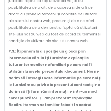
judiciare faptul că toți utilizatorii noștri au
posibilitatea de a citi, de a accesa și de a fi de
acord cu privire la termenii și condițiile de utilizare
ale site-ului nostru web, precum și de a ne oferi
posibilitatea de a demonstra faptul că utilizatorii
site-ului nostru web au fost de acord cu termenii și
condițiile de uitlizare ale site-ului nostru web.
P.S.: Îți punem la dispoziție un glosar prin
intermediul căruia îți furnizăm explicațiile
tuturor termenilor nefamiliari pe care noi îi
utilizăm la nivelul prezentului document. Noi ne
dorim să înțelegi toate informațiile pe care noi ți
le furnizăm cu privire la prezentul contract și ne
dorim să îți furnizăm informațiile într-un mod
corespunzător. Ți-am prezentat explicațiile
fiecărui termen nefamiliar folosit în cadrul