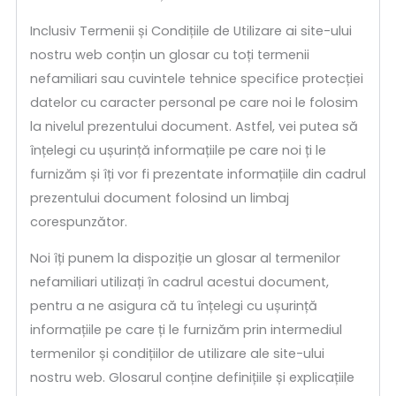
Inclusiv Termenii și Condițiile de Utilizare ai site-ului
nostru web conțin un glosar cu toți termenii
nefamiliari sau cuvintele tehnice specifice protecției
datelor cu caracter personal pe care noi le folosim
la nivelul prezentului document. Astfel, vei putea să
înțelegi cu ușurință informațiile pe care noi ți le
furnizăm și îți vor fi prezentate informațiile din cadrul
prezentului document folosind un limbaj
corespunzător.
Noi îți punem la dispoziție un glosar al termenilor
nefamiliari utilizați în cadrul acestui document,
pentru a ne asigura că tu înțelegi cu ușurință
informațiile pe care ți le furnizăm prin intermediul
termenilor și condițiilor de utilizare ale site-ului
nostru web. Glosarul conține definițiile și explicațiile