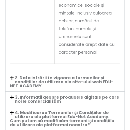
economice, sociale și
mintale. Inclusiv culoarea
ochilor, numărul de
telefon, numele și
prenumele sunt
considerate drept date cu
caracter personal.
2. Data intrării în vigoare a termenilor și
condițiilor de utilizare ale site-ului web EDU-
NET.ACADEMY
3. Informații despre produsele digitale pe care
noi le comercializăm
4. Modificarea Termenilor și Condițiilor de
utilizare ale platformei Edu-Net Academy.
Cum putem să modificăm termenii și condițiile
de utilizare ale platformei noastre?