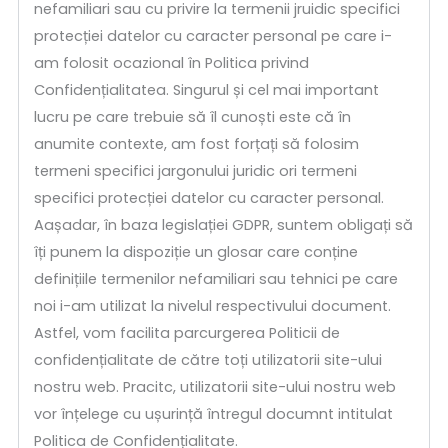
nefamiliari sau cu privire la termenii jruidic specifici
protecției datelor cu caracter personal pe care i-
am folosit ocazional în Politica privind
Confidențialitatea. Singurul și cel mai important
lucru pe care trebuie să îl cunoști este că în
anumite contexte, am fost forțați să folosim
termeni specifici jargonului juridic ori termeni
specifici protecției datelor cu caracter personal.
Aașadar, în baza legislației GDPR, suntem obligați să
îți punem la dispoziție un glosar care conține
definițiile termenilor nefamiliari sau tehnici pe care
noi i-am utilizat la nivelul respectivului document.
Astfel, vom facilita parcurgerea Politicii de
confidențialitate de către toți utilizatorii site-ului
nostru web. Pracitc, utilizatorii site-ului nostru web
vor înțelege cu ușurință întregul documnt intitulat
Politica de Confidențialitate.