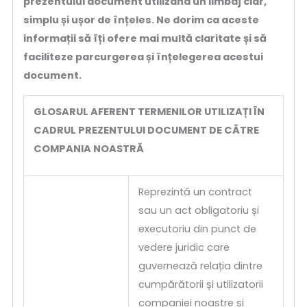
prezentului document utilizând un limbaj clar,
simplu și ușor de înțeles. Ne dorim ca aceste
informații să îți ofere mai multă claritate și să
faciliteze parcurgerea și înțelegerea acestui
document.
GLOSARUL AFERENT TERMENILOR UTILIZAȚI ÎN
CADRUL PREZENTULUI DOCUMENT DE CĂTRE
COMPANIA NOASTRĂ
Reprezintă un contract
sau un act obligatoriu și
executoriu din punct de
vedere juridic care
guvernează relația dintre
cumpărătorii și utilizatorii
companiei noastre și