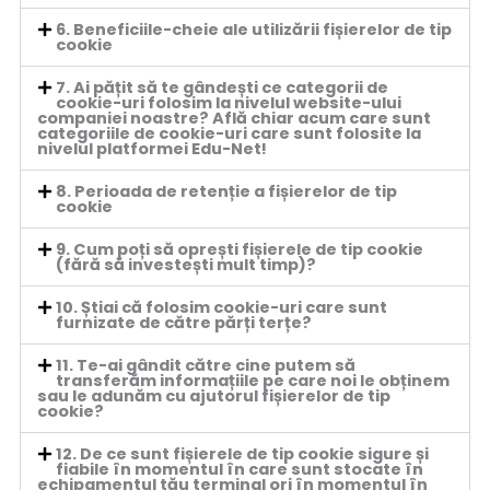
6. Beneficiile-cheie ale utilizării fișierelor de tip
cookie
7. Ai pățit să te gândești ce categorii de
cookie-uri folosim la nivelul website-ului
companiei noastre? Află chiar acum care sunt
categoriile de cookie-uri care sunt folosite la
nivelul platformei Edu-Net!
8. Perioada de retenție a fișierelor de tip
cookie
9. Cum poți să oprești fișierele de tip cookie
(fără să investești mult timp)?
10. Știai că folosim cookie-uri care sunt
furnizate de către părți terțe?
11. Te-ai gândit către cine putem să
transferăm informațiile pe care noi le obținem
sau le adunăm cu ajutorul fișierelor de tip
cookie?
12. De ce sunt fișierele de tip cookie sigure și
fiabile în momentul în care sunt stocate în
echipamentul tău terminal ori în momentul în