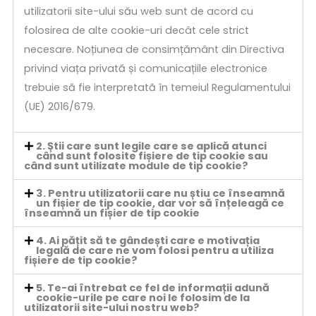
utilizatorii site-ului său web sunt de acord cu
folosirea de alte cookie-uri decât cele strict
necesare. Noțiunea de consimțământ din Directiva
privind viața privată și comunicațiile electronice
trebuie să fie interpretată în temeiul Regulamentului
(UE) 2016/679.
2. Știi care sunt legile care se aplică atunci
când sunt folosite fișiere de tip cookie sau
când sunt utilizate module de tip cookie?
3. Pentru utilizatorii care nu știu ce înseamnă
un fișier de tip cookie, dar vor să înțeleagă ce
înseamnă un fișier de tip cookie
4. Ai pățit să te gândești care e motivația
legală de care ne vom folosi pentru a utiliza
fișiere de tip cookie?
5. Te-ai întrebat ce fel de informații adună
cookie-urile pe care noi le folosim de la
utilizatorii site-ului nostru web?