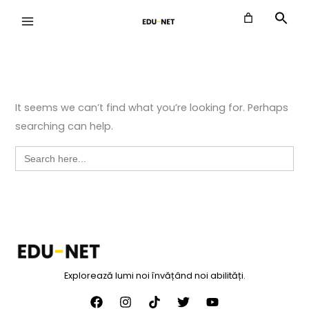
Skip
to
content
It seems we can’t find what you’re looking for. Perhaps
searching can help.
Search
for:
Explorează lumi noi învățând noi abilități.