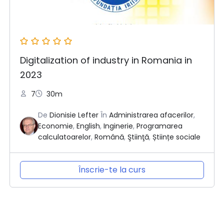
Digitalization of industry in Romania in
2023
7
30m
De
Dionisie Lefter
În
Administrarea afacerilor
,
Economie
,
English
,
Inginerie
,
Programarea
calculatoarelor
,
Română
,
Ştiinţă
,
Științe sociale
Înscrie-te la curs