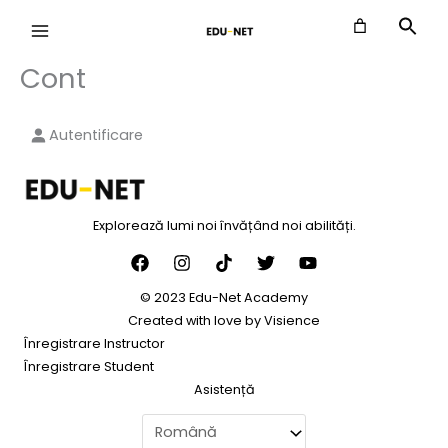
Skip
to
content
Cont
Autentificare
Explorează lumi noi învățând noi abilități.
© 2023 Edu-Net Academy
Created with love by
Visience
Înregistrare Instructor
Înregistrare Student
Asistență