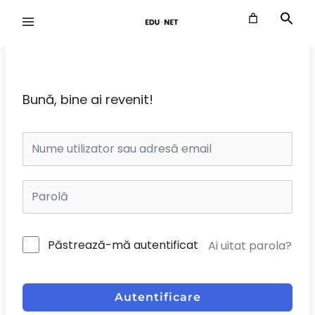
Skip
to
content
Bună, bine ai revenit!
Păstrează-mă autentificat
Ai uitat parola?
Autentificare