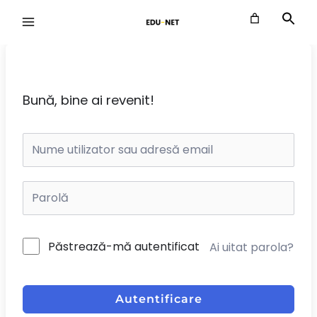
Skip
to
content
Bună, bine ai revenit!
Păstrează-mă autentificat
Ai uitat parola?
Autentificare