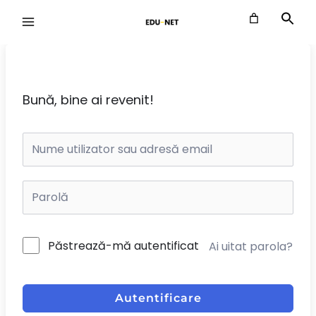
Skip
to
content
Bună, bine ai revenit!
Păstrează-mă autentificat
Ai uitat parola?
Autentificare