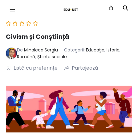
Skip
to
content
Civism și Conștiință
De
Mihalcea Sergiu
Categorii:
Educaţie
,
Istorie
,
Română
,
Științe sociale
Listă cu preferințe
Partajează