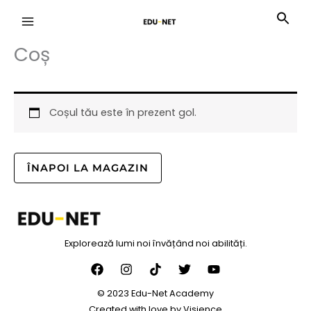
Skip
to
content
Coș
Coșul tău este în prezent gol.
ÎNAPOI LA MAGAZIN
Explorează lumi noi învățând noi abilități.
© 2023 Edu-Net Academy
Created with love by
Visience